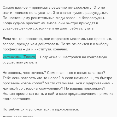
Самое важное – принимать решение по-взрослому. Это не
значит «никого не слушать». Это значит «уметь рассуждать».
По-настоящему решительные люди вовсе не безрассудны.
Когда судьба бросает им вызов, они быстро приходят в
уравновешенное состояние и не дают себя запутать.
Если что-то непонятно, они стараются максимально прояснить
вопрос, прежде чем действовать. То же относится и к выбору
профессии – да и института, конечно.
Интенсивы (Faaiza)
Подсказка 2. Настройся на конкретную
осуществимую цель
Не знаешь, чего хочешь? Сомневаешься в своих талантах?
Тебе лень затевать что-то новое? А если начинаешь, то быстро
бросаешь новое хобби? Часто сталкиваешься с одергиванием и
критикой со стороны окружающих? Не видишь перспектив?
Нельзя просто так взять и найти свое предназначение прямо из
этого состояния.
Потребуется и успокоиться, и вдохновиться.
Дайте себе право