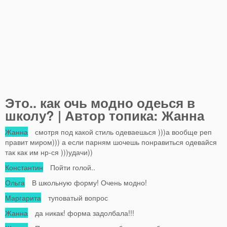
Это.. как очь модно одеься в
школу? | Автор топика: Жанна
Жанна
смотря под какой стиль одеваешься )))а вообще реп
правит миром))) а если парням шочешь понравиться одевайся
так как им нр-ся )))удачи))
Константин
Пойти голой..
Ольга
В школьную форму! Очень модно!
Маргарита
туповатый вопрос
Жанна
да никак! форма задолбала!!!