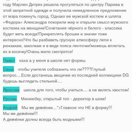
году Марлен Дитрих решила прогуляться по центру Парижа в
этой запретной одежде и получила немедленное предложение
от мэра покинуть город. Однако ее мужской костюм и шляпа
«Федора» Александра покорили мир и открыли смысл мужского
костюма на женщине!Сочетания чёрного и белого - классика
будет жить всегда!Прикреплять брошки и значки тоже
интересно!Что бы разбавить грусную атмосферу лепи к
рюкзакам, заколкам и в виде пояса ленточки!можешь вплетать
их в косичку!Очень мило смотрится!
Павел
хаха а у меня в школе нет формы
Саша
чтобы учителя соблазнить что ли????Глупый
вопрос....Если достанешь вещички из последней коллекциии DG
будешь выглядеть стильной....
Ярослав
школа для того, чтобы учиться.... а не вилять хвостом!
Руслан
Миниюбку, открытый топ - деректор в шоке!
Андрей
Мы же девчёнки…">Главное что НЕ в форму!!!
Мы же девчёнки!!!
А девчёнки долны всегда быть модными!!!