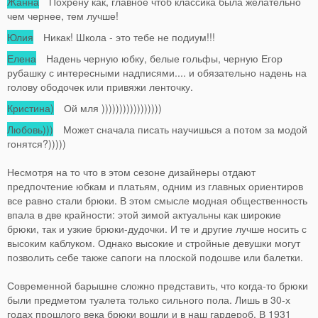
Жанна
Похрену как, главное чтоб классика была желательно
чем чернее, тем лучше!
Юлия
Никак! Школа - это тебе не подиум!!!
Елена
Надень черную юбку, белые гольфы, черную Егор
рубашку с интересными надписями.... и обязательно надень на
голову ободочек или привяжи ленточку.
Кристина)
Ой мля )))))))))))))))))
Любовь)))
Может сначала писать научишься а потом за модой
гонятся?)))))
Несмотря на то что в этом сезоне дизайнеры отдают
предпочтение юбкам и платьям, одним из главных ориентиров
все равно стали брюки. В этом смысле модная общественность
впала в две крайности: этой зимой актуальны как широкие
брюки, так и узкие брюки-дудочки. И те и другие лучше носить с
высоким каблуком. Однако высокие и стройные девушки могут
позволить себе также сапоги на плоской подошве или балетки.
Современной барышне сложно представить, что когда-то брюки
были предметом туалета только сильного пола. Лишь в 30-х
годах прошлого века брюки вошли и в наш гардероб. В 1931