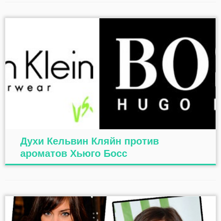
Духи Кельвин Кляйн против
ароматов Хьюго Босс