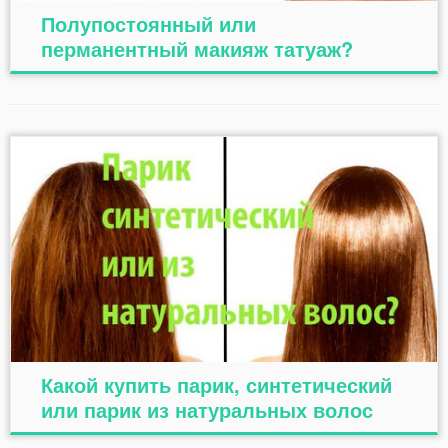
Полупостоянный или
перманентный макияж татуаж?
Какой купить парик, синтетический
или парик из натуральных волос